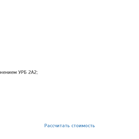
нением УРБ 2А2;
Рассчитать стоимость