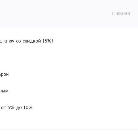
ГЛАВНАЯ
ЙОНЫ
8 (846) 205-25-24
КОНТАКТЫ
д ключ со скидкой 15%!
арок
тным
 от 5% до 10%